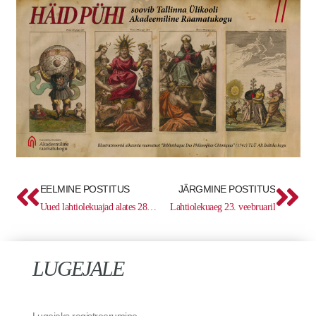
Prev
Ne
EELMINE POSTITUS
JÄRGMINE POSTITUS
Uued lahtiolekuajad alates 28.08
Lahtiolekuaeg 23. veebruaril
LUGEJALE