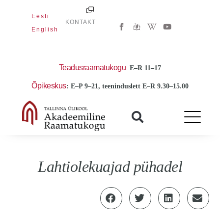
Skip
Eesti
to
W
Y
KONTAKT
i
o
English
content
k
u
i
t
p
u
e
b
d
e
Teadusraamatukogu
:
E
–R 11–17
i
a
Õpikeskus
: E–P 9–21, teeninduslett E–R 9.30–15.00
-
w
Lahtiolekuajad pühadel