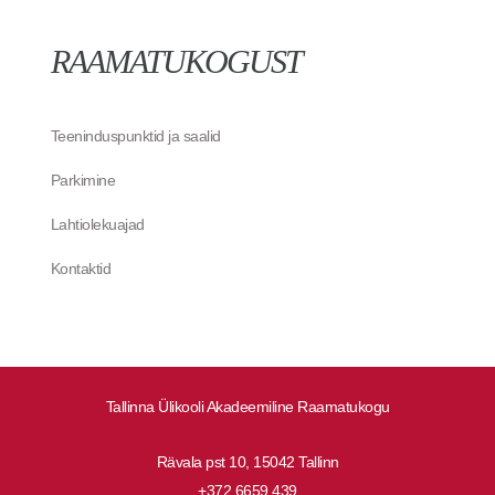
RAAMATUKOGUST
Teeninduspunktid ja saalid
Parkimine
Lahtiolekuajad
Kontaktid
Tallinna Ülikooli Akadeemiline Raamatukogu
Rävala pst 10, 15042 Tallinn
+372 6659 439