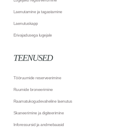
Lugejaks registreerumine
Laenutamine ja tagastamine
Laenutuskapp
Erivajadusega lugejale
TEENUSED
Tööruumide reserveerimine
Ruumide broneerimine
Raamatukogudevaheline laenutus
Skaneerimine ja digiteerimine
Inforessursid ja andmebaasid