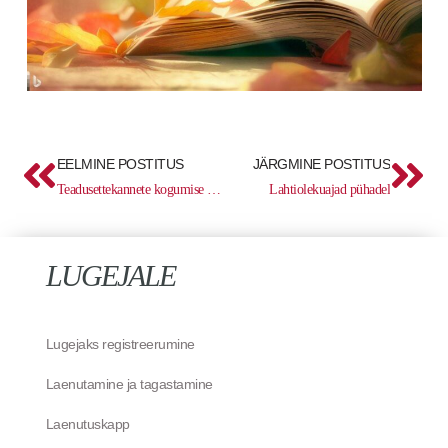
Prev
Ne
EELMINE POSTITUS
JÄRGMINE POSTITUS
Teadusettekannete kogumise kampaania „Esine kogu maailmale!“
Lahtiolekuajad pühadel
LUGEJALE
Lugejaks registreerumine
Laenutamine ja tagastamine
Laenutuskapp