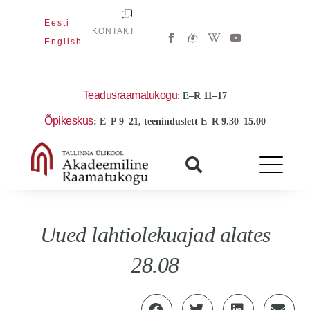
Skip
Eesti
to
W
Y
KONTAKT
i
o
English
content
k
u
i
t
p
u
e
b
d
e
Teadusraamatukogu
:
E
–R 11–17
i
a
Õpikeskus
: E–P 9–21, teeninduslett E–R 9.30–15.00
-
w
Uued lahtiolekuajad alates
28.08