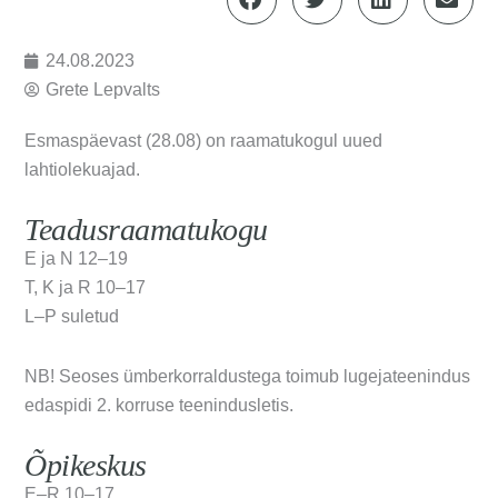
24.08.2023
Grete Lepvalts
Esmaspäevast (28.08) on raamatukogul uued
lahtiolekuajad.
Teadusraamatukogu
E ja N 12–19
T, K ja R 10–17
L–P suletud
NB! Seoses ümberkorraldustega toimub lugejateenindus
edaspidi 2. korruse teenindusletis.
Õpikeskus
E–R 10–17