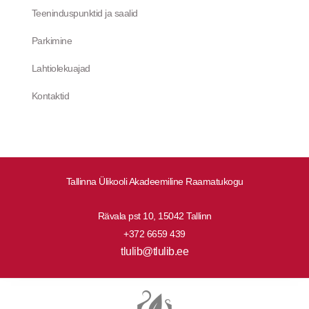
Teeninduspunktid ja saalid
Parkimine
Lahtiolekuajad
Kontaktid
Tallinna Ülikooli Akadeemiline Raamatukogu
Rävala pst 10, 15042 Tallinn
+372 6659 439
tlulib@tlulib.ee