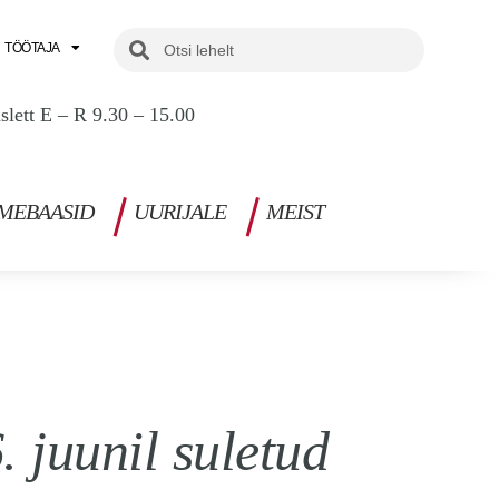
Search
Search
TÖÖTAJA
uslett E – R 9.30 – 15.00
MEBAASID
UURIJALE
MEIST
 juunil suletud