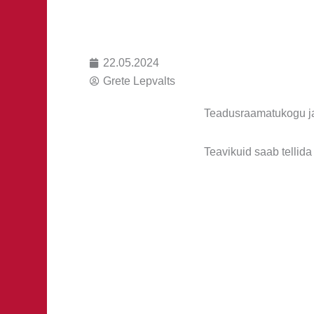
22.05.2024
Grete Lepvalts
Teadusraamatukogu ja s
Teavikuid saab tellid