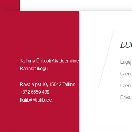
LU
Tallinna Ülikooli Akadeemiline
Lugej
Raamatukogu
Laenu
Rävala pst 10, 15042 Tallinn
Laenu
+372 6659 439
Eriva
tlulib@tlulib.ee