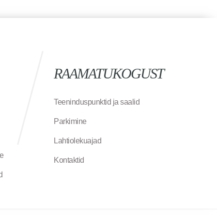
RAAMATUKOGUST
Teeninduspunktid ja saalid
Parkimine
Lahtiolekuajad
ne
Kontaktid
d