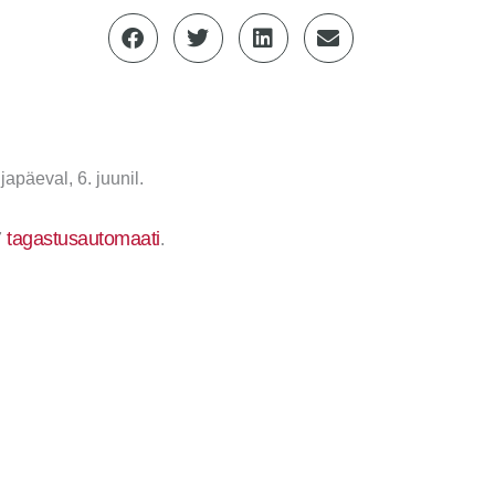
apäeval, 6. juunil.
tagastusautomaati
7
.