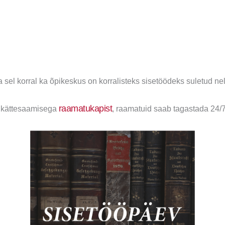
el korral ka õpikeskus on korralisteks sisetöödeks suletud nelj
raamatukapist
a kättesaamisega
, raamatuid saab tagastada 24/