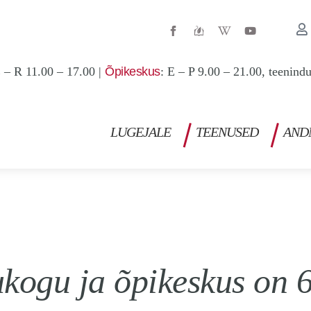
W
Y
i
o
k
u
i
t
p
u
 – R 11.00 – 17.00 |
Õpikeskus
: E – P 9.00 – 21.00, teenind
e
b
d
e
i
a
-
w
LUGEJALE
TEENUSED
AND
ogu ja õpikeskus on 6.