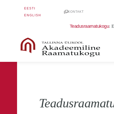
Skip
EESTI
to
KONTAKT
ENGLISH
content
Teadusraamatukogu
:
E
Teadusraamatuk