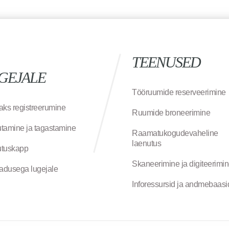
TEENUSED
GEJALE
Tööruumide reserveerimine
aks registreerumine
Ruumide broneerimine
tamine ja tagastamine
Raamatukogudevaheline
laenutus
tuskapp
Skaneerimine ja digiteerimi
jadusega lugejale
Inforessursid ja andmebaasi