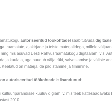
aamatukogu
autoriseeritud töökohtadel
saab tutvuda
digitaals
ega
: raamatute, ajakirjade ja teiste materjalidega, millele välja
ning mis asuvad Eesti Rahvusraamatukogu digitaalarhiivis. Aut
da ja kuulata, aga puudub väljatrüki, salvestamise ja väliste a
Keelatud on materjalide pildistamine ja filmimine.
 on autoriseeritud töökohtadele lisandunud:
i kultuuripärandisse kuuluv digiarhiiv, mis teeb kättesaadavaks 
astast 2010