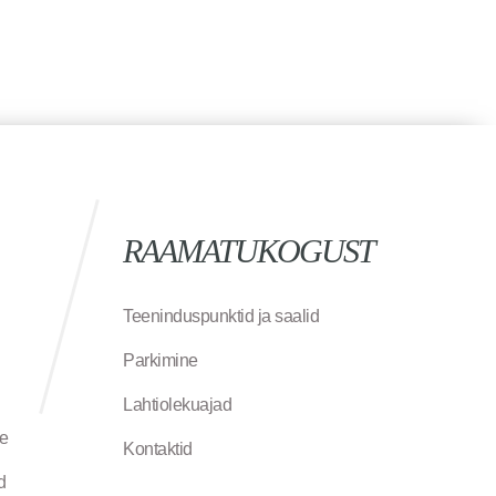
RAAMATUKOGUST
Teeninduspunktid ja saalid
Parkimine
Lahtiolekuajad
ne
Kontaktid
d