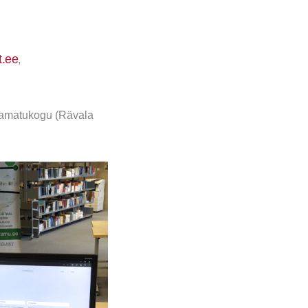
et.ee
,
raamatukogu (Rävala