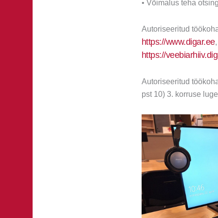
• Võimalus teha otsin
Autoriseeritud töökoh
https://www.digar.ee
https://veebiarhiiv.di
Autoriseeritud töökoh
pst 10) 3. korruse lug