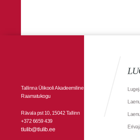
LU
Tallinna Ülikooli Akadeemiline
Lugej
Raamatukogu
Laenu
Rävala pst 10, 15042 Tallinn
Laenu
+372 6659 439
Eriva
tlulib@tlulib.ee