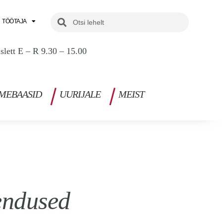
Search
Search
TÖÖTAJA
uslett E – R 9.30 – 15.00
MEBAASID
UURIJALE
MEIST
endused