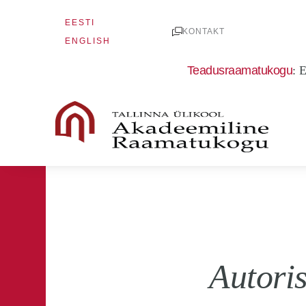
Skip
EESTI
to
KONTAKT
ENGLISH
content
Teadusraamatukogu
:
E
Autori