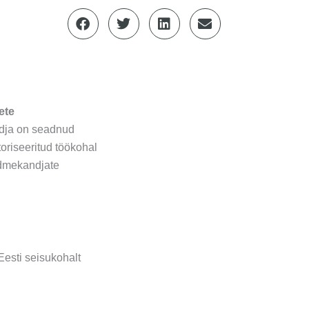
ete
andja on seadnud
oriseeritud töökohal
ndmekandjate
Eesti seisukohalt