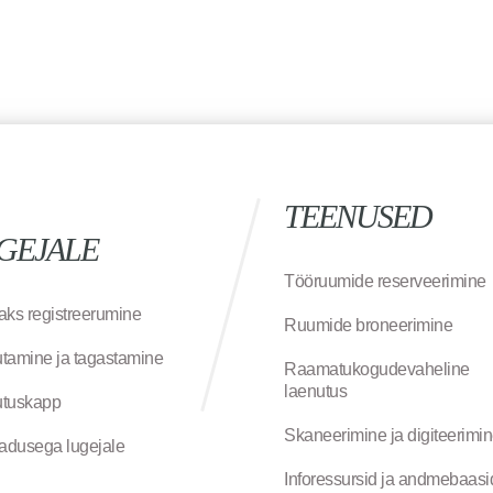
TEENUSED
GEJALE
Tööruumide reserveerimine
aks registreerumine
Ruumide broneerimine
tamine ja tagastamine
Raamatukogudevaheline
laenutus
tuskapp
Skaneerimine ja digiteerimi
jadusega lugejale
Inforessursid ja andmebaasi