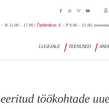
W
Y
i
o
k
u
i
t
p
u
 – R 11.00 – 17.00 |
Õpikeskus
: E – P 9.00 – 21.00, teenind
e
b
d
e
i
a
-
w
LUGEJALE
TEENUSED
AND
seeritud töökohtade uu