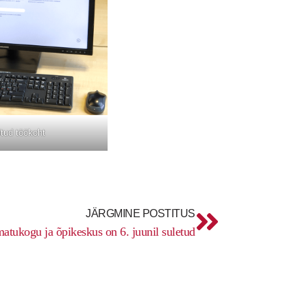
tud töökoht
Next
JÄRGMINE POSTITUS
atukogu ja õpikeskus on 6. juunil suletud