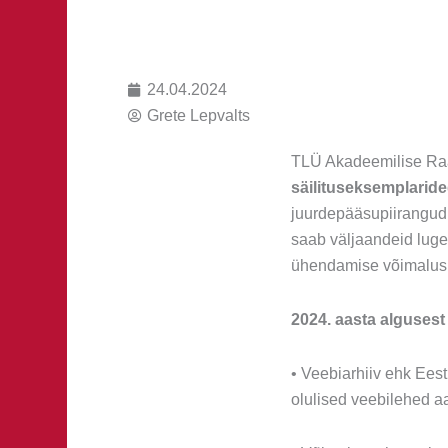
24.04.2024
Grete Lepvalts
TLÜ Akadeemilise R
säilituseksemplarid
juurdepääsupiirangud 
saab väljaandeid luge
ühendamise võimalus. 
2024. aasta algusest
• Veebiarhiiv ehk Eest
olulised veebilehed a