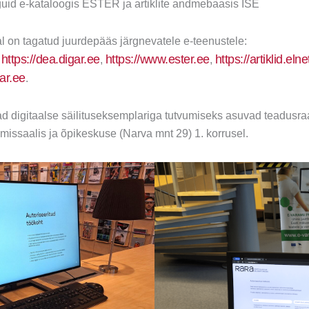
guid e-kataloogis ESTER ja artiklite andmebaasis ISE
al on tagatud juurdepääs järgnevatele e-teenustele:
https://dea.digar.ee
https://www.ester.ee
https://artiklid.eln
,
,
,
gar.ee
.
ad digitaalse säilituseksemplariga tutvumiseks asuvad teadus
emissaalis ja õpikeskuse (Narva mnt 29) 1. korrusel.