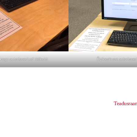
ogu autoriseeritud töökoht
Õpikeskuse autoriseeri
Teadusraam