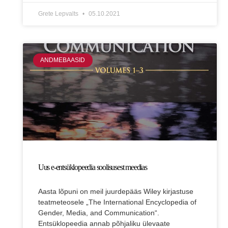
Grete Lepvalts
05.10.2021
ANDMEBAASID
Uus e-entsüklopeedia soolisusest meedias
Aasta lõpuni on meil juurdepääs Wiley kirjastuse
teatmeteosele „The International Encyclopedia of
Gender, Media, and Communication“.
Entsüklopeedia annab põhjaliku ülevaate