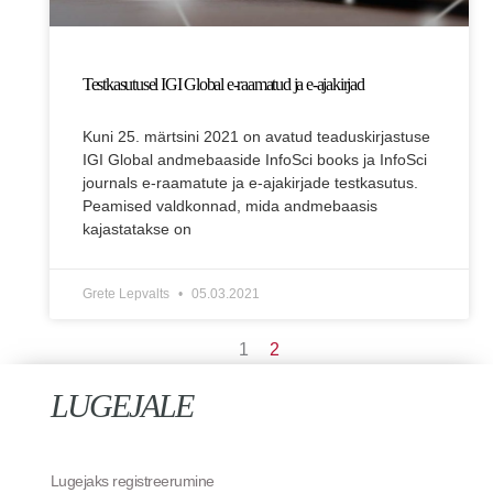
Testkasutusel IGI Global e-raamatud ja e-ajakirjad
Kuni 25. märtsini 2021 on avatud teaduskirjastuse
IGI Global andmebaaside InfoSci books ja InfoSci
journals e-raamatute ja e-ajakirjade testkasutus.
Peamised valdkonnad, mida andmebaasis
kajastatakse on
Grete Lepvalts
05.03.2021
1
2
LUGEJALE
Lugejaks registreerumine