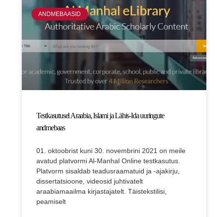
ANDMEBAASID
Testkasutusel Araabia, Islami ja Lähis-Ida uuringute
andmebaas
01. oktoobrist kuni 30. novembrini 2021 on meile
avatud platvormi Al-Manhal Online testkasutus.
Platvorm sisaldab teadusraamatuid ja -ajakirju,
dissertatsioone, videosid juhtivatelt
araabiamaailma kirjastajatelt. Täistekstilisi,
peamiselt