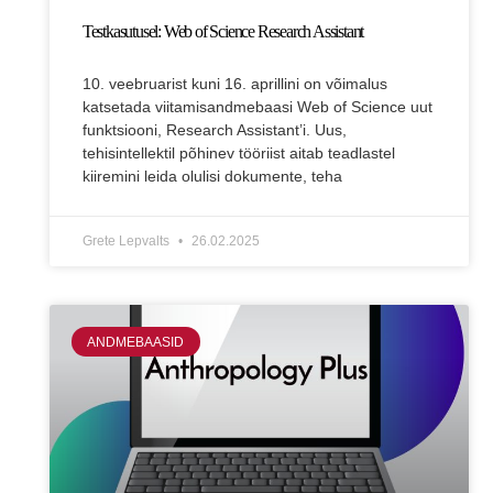
Testkasutusel: Web of Science Research Assistant
10. veebruarist kuni 16. aprillini on võimalus
katsetada viitamisandmebaasi Web of Science uut
funktsiooni, Research Assistant’i. Uus,
tehisintellektil põhinev tööriist aitab teadlastel
kiiremini leida olulisi dokumente, teha
Grete Lepvalts
26.02.2025
ANDMEBAASID