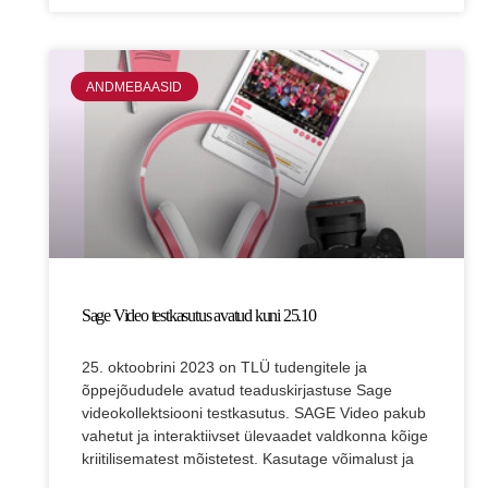
ANDMEBAASID
Sage Video testkasutus avatud kuni 25.10
25. oktoobrini 2023 on TLÜ tudengitele ja
õppejõududele avatud teaduskirjastuse Sage
videokollektsiooni testkasutus. SAGE Video pakub
vahetut ja interaktiivset ülevaadet valdkonna kõige
kriitilisematest mõistetest. Kasutage võimalust ja