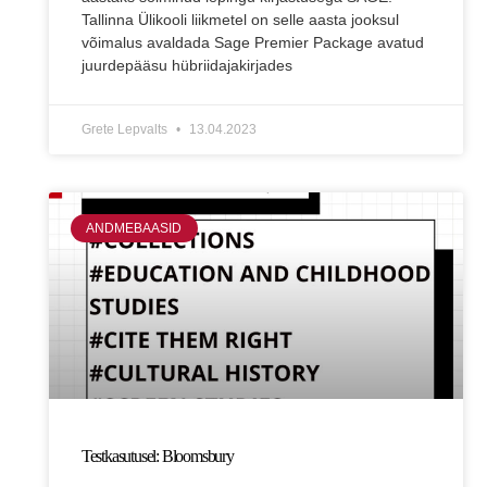
Tallinna Ülikooli liikmetel on selle aasta jooksul
võimalus avaldada Sage Premier Package avatud
juurdepääsu hübriidajakirjades
Grete Lepvalts
13.04.2023
ANDMEBAASID
Testkasutusel: Bloomsbury