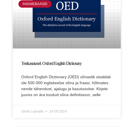
ANDMEBAASID
Testkasutusel: Oxford English Dictionary
Oxford English Dictionary (OED) sõnastik sisaldab
üle 500 000 ingliskeelse sõna ja fraasi, hõlmates
nende tähendust, ajalugu ja kasutusviise. Kirjete
juures on ära toodud sõna definitsioon, selle
Grete Lepvalts
24.09.2024