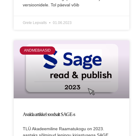
versioonidele. Tol päeval võib
Grete Lepvalts
01.06.2023
ANDMEBAASID
Avalda artikkel soodsalt SAGE-s
TLÜ Akadeemiline Raamatukogu on 2023.
aastaks sõlminud lepingu kirjastusega SAGE.