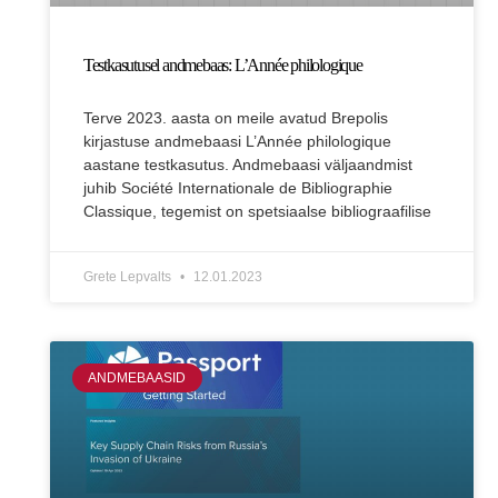
Testkasutusel andmebaas: L’Année philologique
Terve 2023. aasta on meile avatud Brepolis
kirjastuse andmebaasi L’Année philologique
aastane testkasutus. Andmebaasi väljaandmist
juhib Société Internationale de Bibliographie
Classique, tegemist on spetsiaalse bibliograafilise
Grete Lepvalts
12.01.2023
ANDMEBAASID