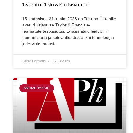
Testkasutusel: Taylor & Francis e-raamatud
15. märtsist – 31. maini 2023 on Tallinna Ülikoolile
avatud kirjastuse Taylor & Francis e-
raamatute testkasutus. E-raamatuid leidub nii
humanitaaria ja sotsiaalteaduste, kui tehnoloogia
ja tervisteteaduste
Grete Lepvalts
15.03.2023
ANDMEBAASID