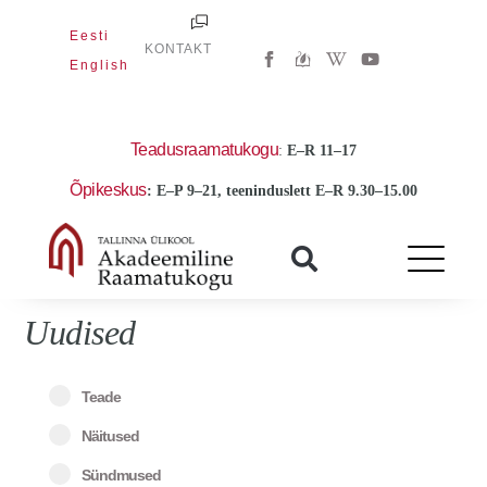
Skip
Eesti
to
W
Y
KONTAKT
i
o
English
content
k
u
i
t
p
u
e
b
d
e
Teadusraamatukogu
:
E
–R 11–17
i
a
Õpikeskus
: E–P 9–21, teeninduslett E–R 9.30–15.00
-
w
Uudised
Teade
Näitused
Sündmused