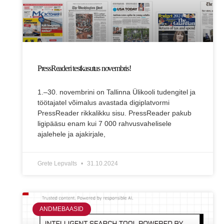
PressReaderi testkasutus novembris!
1.–30. novembrini on Tallinna Ülikooli tudengitel ja
töötajatel võimalus avastada digiplatvormi
PressReader rikkalikku sisu. PressReader pakub
ligipääsu enam kui 7 000 rahvusvahelisele
ajalehele ja ajakirjale,
Grete Lepvalts
31.10.2024
ANDMEBAASID