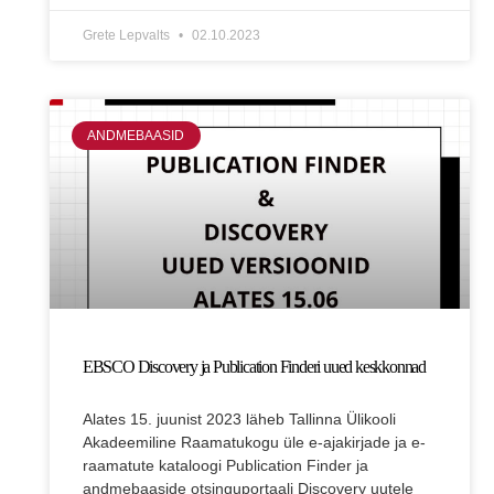
Grete Lepvalts
02.10.2023
ANDMEBAASID
EBSCO Discovery ja Publication Finderi uued keskkonnad
Alates 15. juunist 2023 läheb Tallinna Ülikooli
Akadeemiline Raamatukogu üle e-ajakirjade ja e-
raamatute kataloogi Publication Finder ja
andmebaaside otsinguportaali Discovery uutele