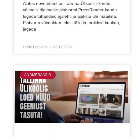
Alates novembrist on Tallinna Ülikooli liikmetel
võimalik digitaalse platvormi PressReader kaudu
lugeda tuhandeid ajalehti ja ajakirju üle maailma.
Platvorm võimaldab teksti tõlkida, artikleid kuulata,
jagada
Grete Lepvalts
06.11.2025
ANDMEBAASID