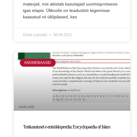
materjali, mis abistab kasutajaid uurimisprotsessi
igas etapis. Ülikoolis on teadustöö tegemisse
kaasatud nii üliõpilased, kes
Grete Lepvalts
08.09.2021
ANDMEBAASID
Testkasutusel e-entsüklopeedia: Encyclopaedia of Islam