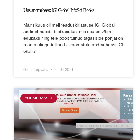
Uus andmebaas: IGI Global InfoSci-Books
Märtsikuus oli meil teaduskirjastuse IGI Global
andmebaaside testkasutus, mis osutus väga
edukaks ning teie poolt tulnud tagasiside põhjal on
raamatukogu tellinud e-raamatute andmebaasi IGI
Global
Grete Lepvalts
26.04.2021
ANDMEBAASID