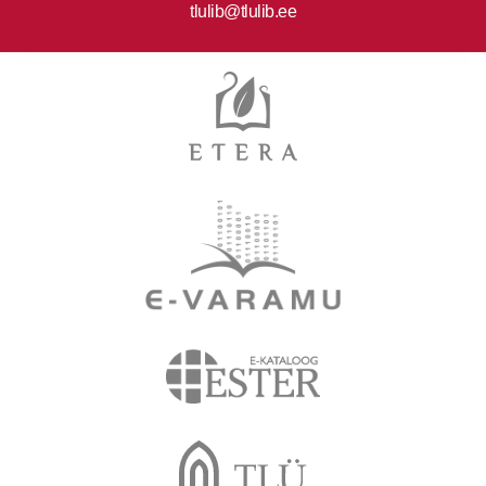
tlulib@tlulib.ee