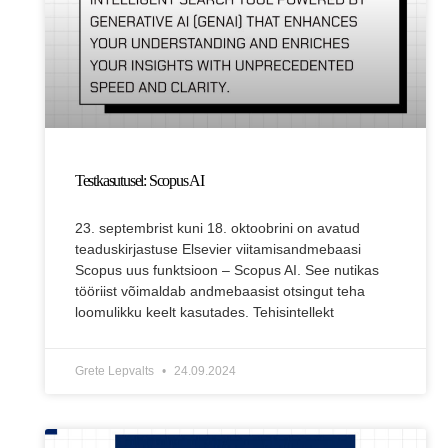
Testkasutusel: Scopus AI
23. septembrist kuni 18. oktoobrini on avatud
teaduskirjastuse Elsevier viitamisandmebaasi
Scopus uus funktsioon – Scopus AI. See nutikas
tööriist võimaldab andmebaasist otsingut teha
loomulikku keelt kasutades. Tehisintellekt
Grete Lepvalts
24.09.2024