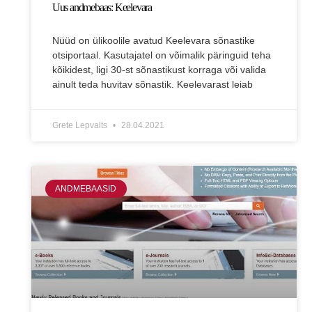
Uus andmebaas: Keelevara
Nüüd on ülikoolile avatud Keelevara sõnastike
otsiportaal. Kasutajatel on võimalik päringuid teha
kõikidest, ligi 30-st sõnastikust korraga või valida
ainult teda huvitav sõnastik. Keelevarast leiab
Grete Lepvalts
28.04.2021
ANDMEBAASID