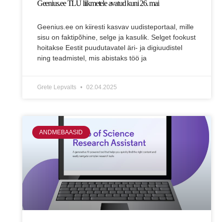
Geenius.ee TLÜ liikmetele avatud kuni 26. mai
Geenius.ee on kiiresti kasvav uudisteportaal, mille
sisu on faktipõhine, selge ja kasulik. Selget fookust
hoitakse Eestit puudutavatel äri- ja digiuudistel
ning teadmistel, mis abistaks töö ja
Grete Lepvalts
02.04.2025
ANDMEBAASID