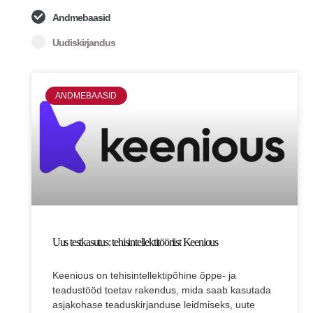
Andmebaasid
Uudiskirjandus
Page
Page
ANDMEBAASID
Uus testkasutus: tehisintellektitööriist Keenious
Keenious on tehisintellektipõhine õppe- ja
teadustööd toetav rakendus, mida saab kasutada
asjakohase teaduskirjanduse leidmiseks, uute