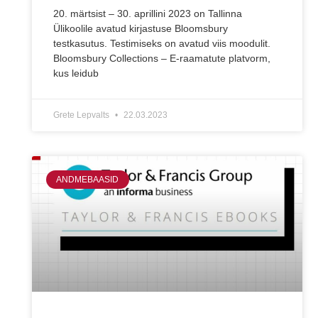
20. märtsist – 30. aprillini 2023 on Tallinna
Ülikoolile avatud kirjastuse Bloomsbury
testkasutus. Testimiseks on avatud viis moodulit.
Bloomsbury Collections – E-raamatute platvorm,
kus leidub
Grete Lepvalts
22.03.2023
ANDMEBAASID