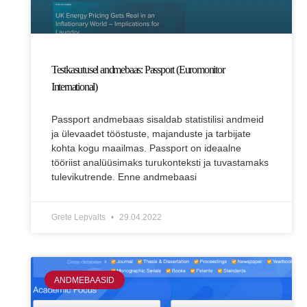
Testkasutusel andmebaas: Passport (Euromonitor
International)
Passport andmebaas sisaldab statistilisi andmeid
ja ülevaadet tööstuste, majanduste ja tarbijate
kohta kogu maailmas. Passport on ideaalne
tööriist analüüsimaks turukonteksti ja tuvastamaks
tulevikutrende. Enne andmebaasi
Grete Lepvalts
29.04.2022
ANDMEBAASID