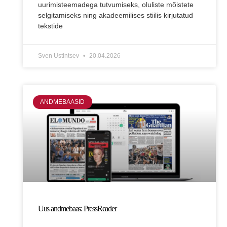
uurimisteemadega tutvumiseks, oluliste mõistete
selgitamiseks ning akadeemilises stiilis kirjutatud
tekstide
Sven Ustintsev
20.04.2026
ANDMEBAASID
Uus andmebaas: PressReader