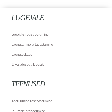
LUGEJALE
Lugejaks registreerumine
Laenutamine ja tagastamine
Laenutuskapp
Erivajadusega lugejale
TEENUSED
Tööruumide reserveerimine
Ruumide broneerimine