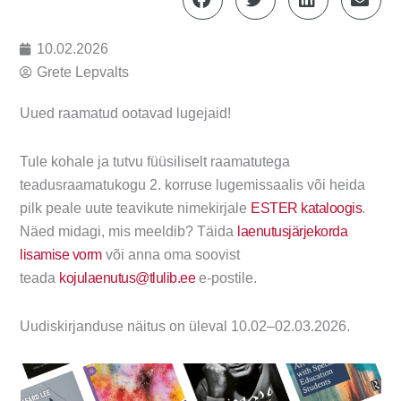
10.02.2026
Grete Lepvalts
Uued raamatud ootavad lugejaid!
Tule kohale ja tutvu füüsiliselt raamatutega
teadusraamatukogu 2. korruse lugemissaalis või heida
pilk peale uute teavikute nimekirjale
ESTER kataloogis
.
Näed midagi, mis meeldib? Täida
laenutusjärjekorda
lisamise vorm
või anna oma soovist
teada
kojulaenutus@tlulib.ee
e-postile.
Uudiskirjanduse näitus on üleval 10.02–02.03.2026.