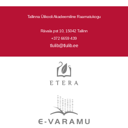
Tallinna Ülikooli Akadeemiline Raamatukogu
Rävala pst 10, 15042 Tallinn
+372 6659 439
tlulib@tlulib.ee