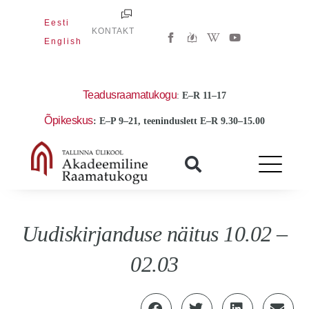
Skip
Eesti
to
W
Y
KONTAKT
i
o
English
content
k
u
i
t
p
u
e
b
d
e
Teadusraamatukogu
:
E
–R 11–17
i
a
Õpikeskus
: E–P 9–21, teeninduslett E–R 9.30–15.00
-
w
Uudiskirjanduse näitus 10.02 –
02.03