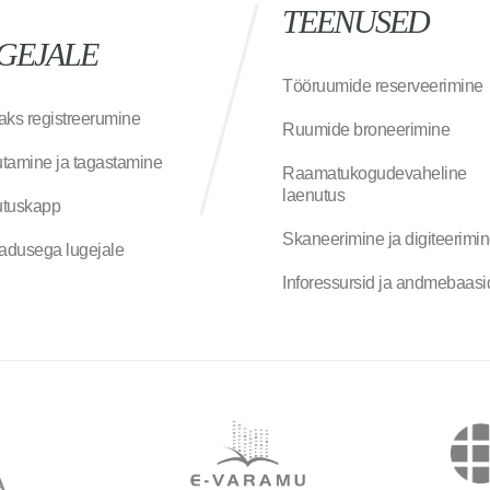
TEENUSED
GEJALE
Tööruumide reserveerimine
aks registreerumine
Ruumide broneerimine
tamine ja tagastamine
Raamatukogudevaheline
laenutus
tuskapp
Skaneerimine ja digiteerimi
jadusega lugejale
Inforessursid ja andmebaasi