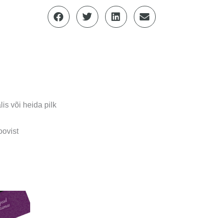
is või heida pilk
ovist