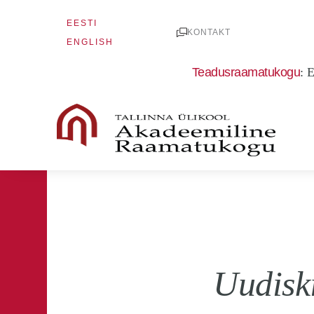
Skip
EESTI
to
KONTAKT
ENGLISH
content
Teadusraamatukogu
:
E
Uudiski