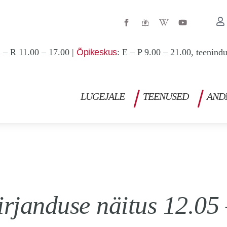
W
Y
i
o
k
u
i
t
p
u
 – R 11.00 – 17.00 |
Õpikeskus
: E – P 9.00 – 21.00, teenind
e
b
d
e
i
a
-
w
LUGEJALE
TEENUSED
AND
rjanduse näitus 12.05