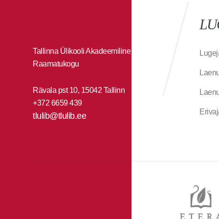
LU
Tallinna Ülikooli Akadeemiline
Lugej
Raamatukogu
Laenu
Rävala pst 10, 15042 Tallinn
Laenu
+372 6659 439
Eriva
tlulib@tlulib.ee