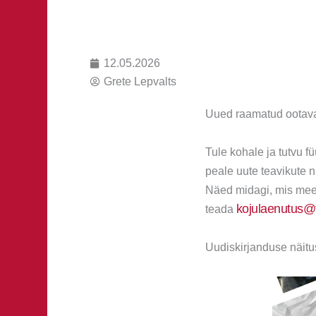
12.05.2026
Grete Lepvalts
Uued raamatud ootava
Tule kohale ja tutvu f
peale uute teavikute 
Näed midagi, mis mee
kojulaenutus@t
teada
Uudiskirjanduse näitu