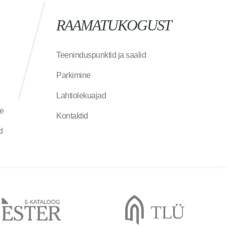
RAAMATUKOGUST
Teeninduspunktid ja saalid
Parkimine
Lahtiolekuajad
ne
Kontaktid
d