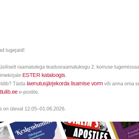
d lugejaid!
üüsiliselt raamatutega teadusraamatukogu 2. korruse lugemissaal
ESTER kataloogis
nimekirjale
.
laenutusjärjekorda lisamise vorm
ldib? Täida
või anna oma so
lulib.ee
e-postile.
s on üleval 12.05–01.06.2026.