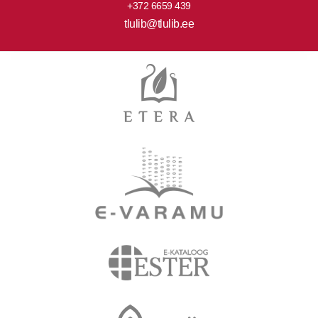
+372 6659 439
tlulib@tlulib.ee