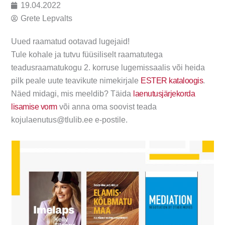
19.04.2022
Grete Lepvalts
Uued raamatud ootavad lugejaid!
Tule kohale ja tutvu füüsiliselt raamatutega
teadusraamatukogu 2. korruse lugemissaalis või heida
pilk peale uute teavikute nimekirjale
ESTER kataloogis
.
Näed midagi, mis meeldib? Täida
laenutusjärjekorda
lisamise vorm
või anna oma soovist teada
kojulaenutus@tlulib.ee e-postile.