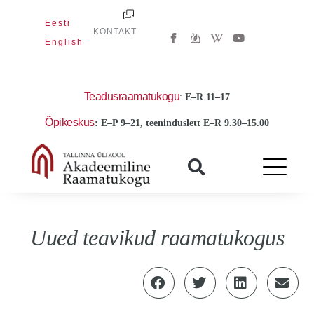
Skip
Eesti
to
W
Y
KONTAKT
i
o
English
content
k
u
i
t
p
u
e
b
d
e
Teadusraamatukogu
:
E
–R 11–17
i
a
Õpikeskus
: E–P 9–21, teeninduslett E–R 9.30–15.00
-
w
Uued teavikud raamatukogus