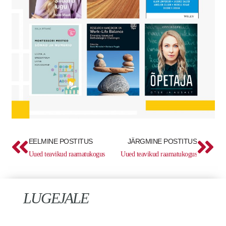
Prev
Ne
EELMINE POSTITUS
JÄRGMINE POSTITUS
Uued teavikud raamatukogus
Uued teavikud raamatukogus
LUGEJALE