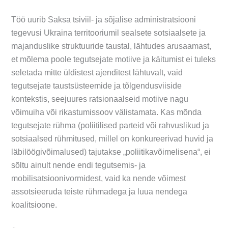
Töö uurib Saksa tsiviil- ja sõjalise administratsiooni
tegevusi Ukraina territooriumil sealsete sotsiaalsete ja
majanduslike struktuuride taustal, lähtudes arusaamast,
et mõlema poole tegutsejate motiive ja käitumist ei tuleks
seletada mitte üldistest ajenditest lähtuvalt, vaid
tegutsejate taustsüsteemide ja tõlgendusviiside
kontekstis, seejuures ratsionaalseid motiive nagu
võimuiha või rikastumissoov välistamata. Kas mõnda
tegutsejate rühma (poliitilised parteid või rahvuslikud ja
sotsiaalsed rühmitused, millel on konkureerivad huvid ja
läbilöögivõimalused) tajutakse „poliitikavõimelisena“, ei
sõltu ainult nende endi tegutsemis- ja
mobilisatsioonivormidest, vaid ka nende võimest
assotsieeruda teiste rühmadega ja luua nendega
koalitsioone.