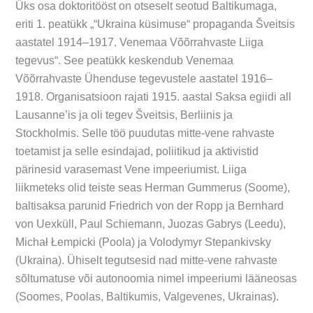
Üks osa doktoritööst on otseselt seotud Baltikumaga,
eriti 1. peatükk „“Ukraina küsimuse“ propaganda Šveitsis
aastatel 1914–1917. Venemaa Võõrrahvaste Liiga
tegevus“. See peatükk keskendub Venemaa
Võõrrahvaste Ühenduse tegevustele aastatel 1916–
1918. Organisatsioon rajati 1915. aastal Saksa egiidi all
Lausanne’is ja oli tegev Šveitsis, Berliinis ja
Stockholmis. Selle töö puudutas mitte-vene rahvaste
toetamist ja selle esindajad, poliitikud ja aktivistid
pärinesid varasemast Vene impeeriumist. Liiga
liikmeteks olid teiste seas Herman Gummerus (Soome),
baltisaksa parunid Friedrich von der Ropp ja Bernhard
von Uexküll, Paul Schiemann, Juozas Gabrys (Leedu),
Michał Łempicki (Poola) ja Volodymyr Stepankivsky
(Ukraina). Ühiselt tegutsesid nad mitte-vene rahvaste
sõltumatuse või autonoomia nimel impeeriumi lääneosas
(Soomes, Poolas, Baltikumis, Valgevenes, Ukrainas).