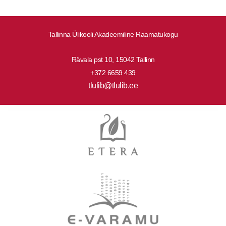
Tallinna Ülikooli Akadeemiline Raamatukogu
Rävala pst 10, 15042 Tallinn
+372 6659 439
tlulib@tlulib.ee