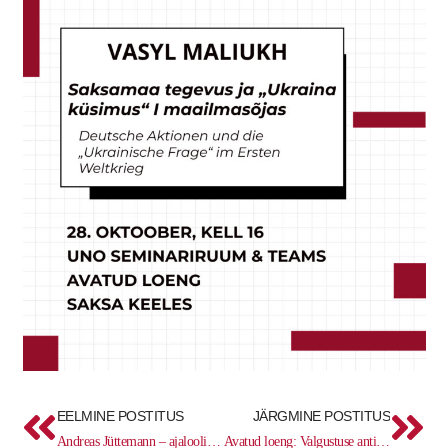
Prev
Ne
EELMINE POSTITUS
JÄRGMINE POSTITUS
Andreas Jüttemann – ajaloolised leepraraviasutused
Avatud loeng: Valgustuse antikoloniaalne suunitlus draamakirjaniku August von Kotzebue näite varal