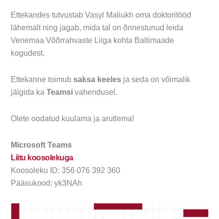
Ettekandes tutvustab Vasyl Maliukh oma doktoritööd
lähemalt ning jagab, mida tal on õnnestunud leida
Venemaa Võõrrahvaste Liiga kohta Baltimaade
kogudest.
Ettekanne toimub
saksa keeles
ja seda on võimalik
jälgida ka
Teamsi
vahendusel.
Olete oodatud kuulama ja arutlema!
Microsoft Teams
Liitu koosolekuga
Koosoleku ID: 356 076 392 360
Pääsukood: yk3NAh