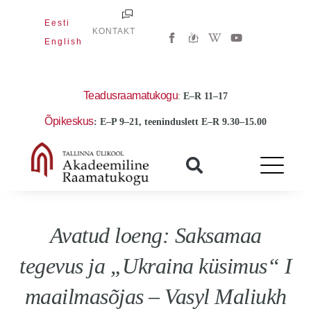
Skip
Eesti
to
W
Y
KONTAKT
i
o
English
content
k
u
i
t
p
u
e
b
d
e
Teadusraamatukogu
:
E
–R 11–17
i
a
Õpikeskus
: E–P 9–21, teeninduslett E–R 9.30–15.00
-
w
Avatud loeng: Saksamaa
tegevus ja „Ukraina küsimus“ I
maailmasõjas – Vasyl Maliukh