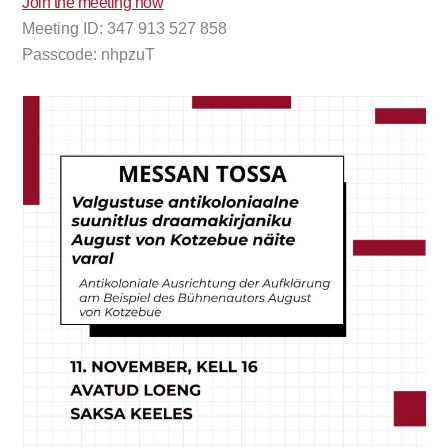
Join the meeting now
Meeting ID: 347 913 527 858
Passcode: nhpzuT