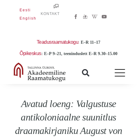
Skip
Eesti
to
W
Y
KONTAKT
i
o
English
content
k
u
i
t
p
u
e
b
d
e
Teadusraamatukogu
:
E
–R 11–17
i
a
Õpikeskus
: E–P 9–21, teeninduslett E–R 9.30–15.00
-
w
Avatud loeng: Valgustuse
antikoloniaalne suunitlus
draamakirjaniku August von