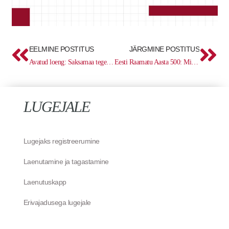
Prev
Ne
EELMINE POSTITUS
JÄRGMINE POSTITUS
Avatud loeng: Saksamaa tegevus ja „Ukraina küsimus“ I maailmasõjas – Vasyl Maliukh
Eesti Raamatu Aasta 500: Missale Lubecense (1486)
LUGEJALE
Lugejaks registreerumine
Laenutamine ja tagastamine
Laenutuskapp
Erivajadusega lugejale