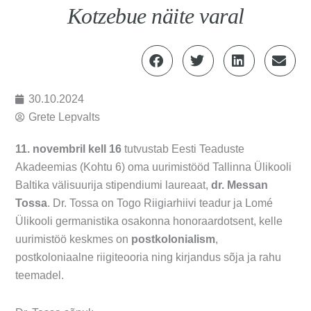
Kotzebue näite varal
30.10.2024
Grete Lepvalts
11. novembril kell 16
tutvustab Eesti Teaduste
Akadeemias (Kohtu 6) oma uurimistööd Tallinna Ülikooli
Baltika välisuurija stipendiumi laureaat,
dr. Messan
Tossa
. Dr. Tossa on Togo Riigiarhiivi teadur ja Lomé
Ülikooli germanistika osakonna honoraardotsent, kelle
uurimistöö keskmes on
postkolonialism
,
postkoloniaalne riigiteooria ning kirjandus sõja ja rahu
teemadel.