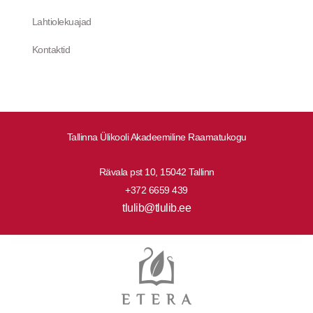
Lahtiolekuajad
Kontaktid
Tallinna Ülikooli Akadeemiline Raamatukogu
Rävala pst 10, 15042 Tallinn
+372 6659 439
tlulib@tlulib.ee