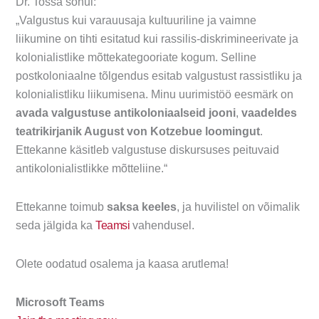
Dr. Tossa sõnul:
„Valgustus kui varauusaja kultuuriline ja vaimne
liikumine on tihti esitatud kui rassilis-diskrimineerivate ja
kolonialistlike mõttekategooriate kogum. Selline
postkoloniaalne tõlgendus esitab valgustust rassistliku ja
kolonialistliku liikumisena. Minu uurimistöö eesmärk on
avada valgustuse antikoloniaalseid jooni
,
vaadeldes
teatrikirjanik August von Kotzebue loomingut
.
Ettekanne käsitleb valgustuse diskursuses peituvaid
antikolonialistlikke mõtteliine.“
Ettekanne toimub
saksa keeles
, ja huvilistel on võimalik
seda jälgida ka
Teamsi
vahendusel.
Olete oodatud osalema ja kaasa arutlema!
Microsoft Teams