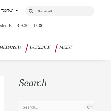
Search
Search
TÖÖTAJA
uslett E – R 9.30 – 15.00
MEBAASID
UURIJALE
MEIST
Search
S