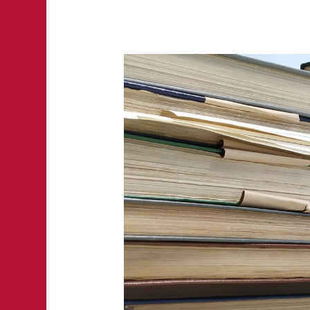
Teadusraamatukogu
suletud
20.
augustil