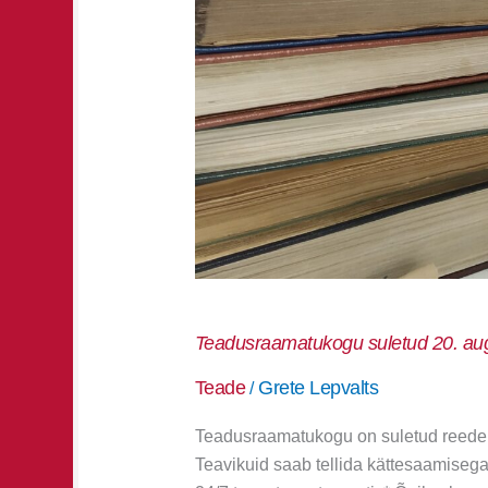
Teadusraamatukogu suletud 20. aug
Teade
Grete Lepvalts
/
Teadusraamatukogu on suletud reedel, 
Teavikuid saab tellida kättesaamiseg