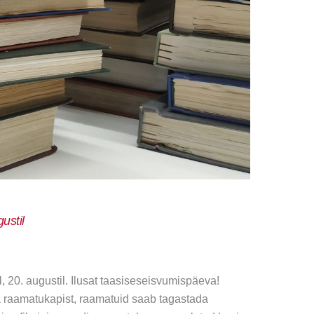
ustil
20. augustil. Ilusat taasiseseisvumispäeva!
a raamatukapist, raamatuid saab tagastada