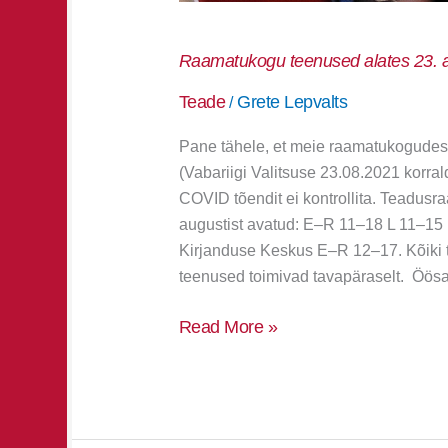
Raamatukogu teenused alates 23. a
Teade
Grete Lepvalts
/
Pane tähele, et meie raamatukogudes 
(Vabariigi Valitsuse 23.08.2021 korr
COVID tõendit ei kontrollita. Teadus
augustist avatud: E–R 11–18 L 11–15 P
Kirjanduse Keskus E–R 12–17. Kõiki t
teenused toimivad tavapäraselt. Öösa
Read More »