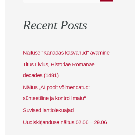
e
a
Recent Posts
r
c
h
f
Näituse “Kanadas kasvanud” avamine
o
Titus Livius, Historiae Romanae
r
decades (1491)
:
Näitus „AI poolt võimendatud:
sünteetiline ja kontrollimatu“
Suvised lahtiolekuajad
Uudiskirjanduse näitus 02.06 – 29.06