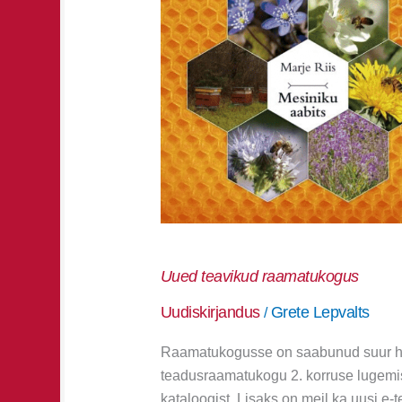
Uued teavikud raamatukogus
Uudiskirjandus
Grete Lepvalts
/
Raamatukogusse on saabunud suur hulk
teadusraamatukogu 2. korruse lugemis
kataloogist. Lisaks on meil ka uusi e-