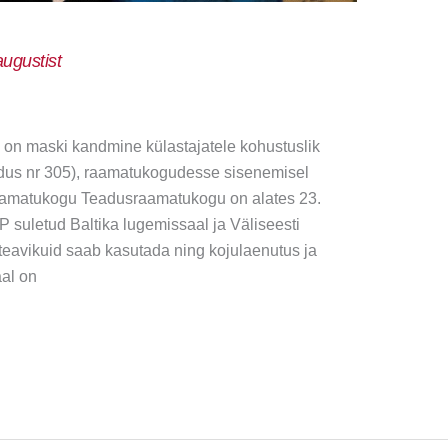
ugustist
on maski kandmine külastajatele kohustuslik
aldus nr 305), raamatukogudesse sisenemisel
raamatukogu Teadusraamatukogu on alates 23.
 suletud Baltika lugemissaal ja Väliseesti
eavikuid saab kasutada ning kojulaenutus ja
al on