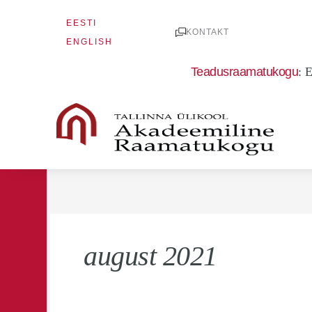
Skip
EESTI
to
KONTAKT
ENGLISH
content
Teadusraamatukogu
:
E
august 2021