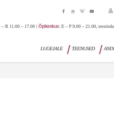
W
Y
i
o
k
u
i
t
p
u
 – R 11.00 – 17.00 |
Õpikeskus
: E – P 9.00 – 21.00, teenind
e
b
d
e
i
a
-
w
LUGEJALE
TEENUSED
AND