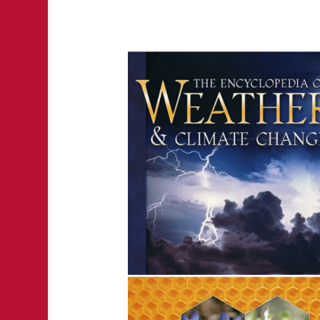
Uued
teavikud
raamatukogus