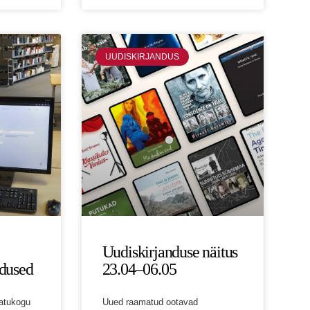
UUDISKIRJANDUS
Uudiskirjanduse näitus
dused
23.04–06.05
atukogu
Uued raamatud ootavad