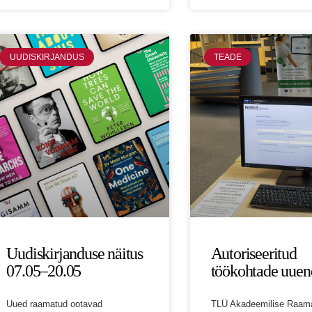
UUDISKIRJANDUS
TEADE
Uudiskirjanduse näitus
Autoriseeritud
07.05–20.05
töökohtade uuen
Uued raamatud ootavad
TLÜ Akadeemilise Raam