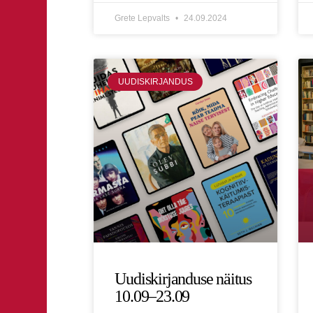
Grete Lepvalts
24.09.2024
UUDISKIRJANDUS
Uudiskirjanduse näitus
10.09–23.09