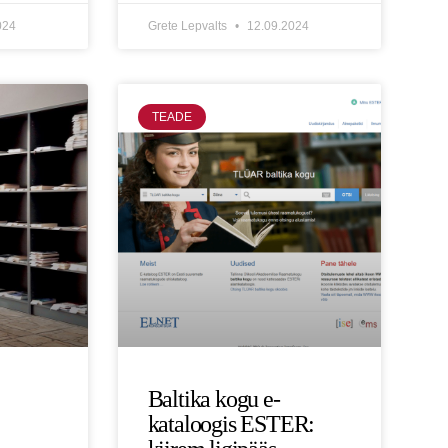
024
Grete Lepvalts
12.09.2024
TEADE
Baltika kogu e-
kataloogis ESTER: