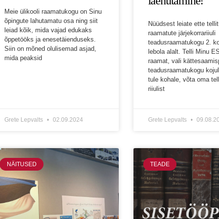
laenutamine!
Meie ülikooli raamatukogu on Sinu
õpingute lahutamatu osa ning siit
Nüüdsest leiate ette telli
leiad kõik, mida vajad edukaks
raamatute järjekorrariiuli
õppetööks ja enesetäienduseks.
teadusraamatukogu 2. ko
Siin on mõned olulisemad asjad,
lebola alalt. Telli Minu 
mida peaksid
raamat, vali kättesaamis
teadusraamatukogu kojul
tule kohale, võta oma tel
riiulist
Grete Lepvalts
02.09.2024
Grete Lepvalts
09.08.2
NÄITUSED
TEADE