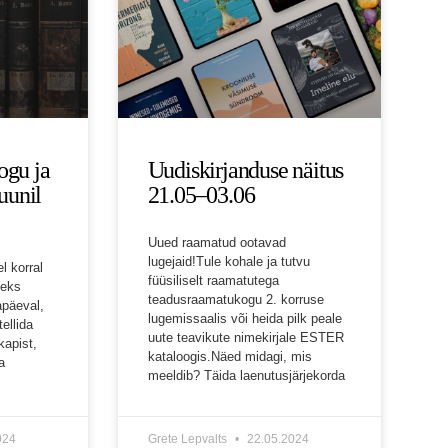
ogu ja
Uudiskirjanduse näitus
uunil
21.05–03.06
Uued raamatud ootavad
lugejaid!Tule kohale ja tutvu
l korral
füüsiliselt raamatutega
teks
teadusraamatukogu 2. korruse
apäeval,
lugemissaalis või heida pilk peale
tellida
uute teavikute nimekirjale ESTER
apist,
kataloogis.Näed midagi, mis
a
meeldib? Täida laenutusjärjekorda
024
Grete Lepvalts
22.05.2024