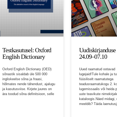
Testkasutusel: Oxford
Uudiskirjanduse 
English Dictionary
24.09–07.10
Oxford English Dictionary (OED)
Uued raamatud ootavad
sõnastik sisaldab üle 500 000
lugejaid!Tule kohale ja tu
ingliskeelse sõna ja fraasi,
füüsiliselt raamatutega
hõlmates nende tähendust, ajalugu
teadusraamatukogu 2. ko
ja kasutusviise. Kirjete juures on
lugemissaalis või heida p
ära toodud sõna definitsioon, selle
uute teavikute nimekirj
kataloogis.Näed midagi,
meeldib? Täida laenutusj