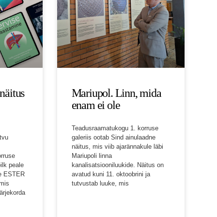
näitus
Mariupol. Linn, mida
enam ei ole
Teadusraamatukogu 1. korruse
tvu
galeriis ootab Sind ainulaadne
näitus, mis viib ajarännakule läbi
rruse
Mariupoli linna
ilk peale
kanalisatsiooniluukide. Näitus on
ale ESTER
avatud kuni 11. oktoobrini ja
 mis
tutvustab luuke, mis
ärjekorda