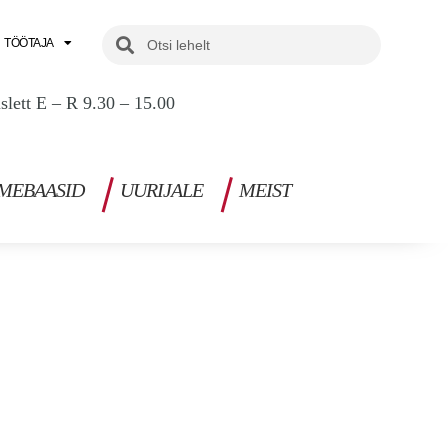
Search
Search
TÖÖTAJA
uslett E – R 9.30 – 15.00
MEBAASID
UURIJALE
MEIST