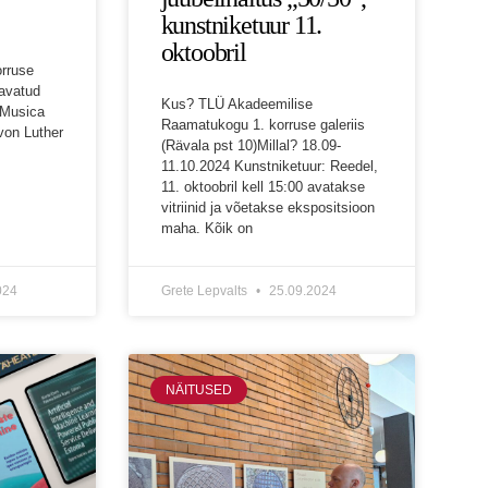
kunstniketuur 11.
oktoobril
rruse
s avatud
Kus? TLÜ Akadeemilise
“Musica
Raamatukogu 1. korruse galeriis
von Luther
(Rävala pst 10)Millal? 18.09-
11.10.2024 Kunstniketuur: Reedel,
11. oktoobril kell 15:00 avatakse
vitriinid ja võetakse ekspositsioon
maha. Kõik on
024
Grete Lepvalts
25.09.2024
NÄITUSED