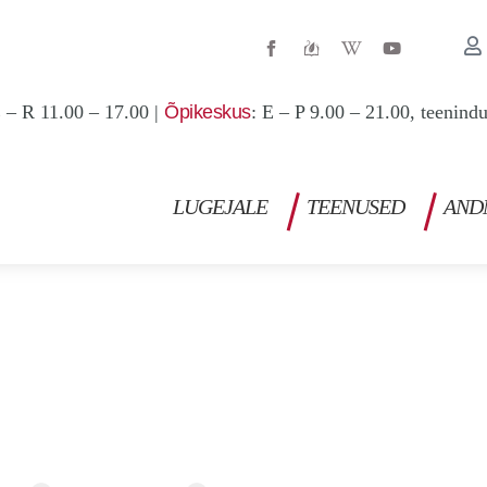
W
Y
i
o
k
u
i
t
p
u
 – R 11.00 – 17.00 |
Õpikeskus
: E – P 9.00 – 21.00, teenind
e
b
d
e
i
a
-
w
LUGEJALE
TEENUSED
AND