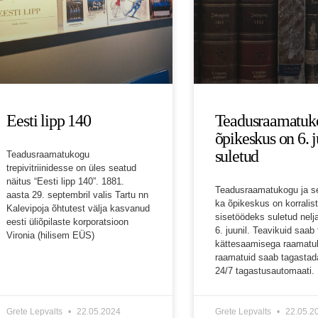
Eesti lipp 140
Teadusraamatuk
õpikeskus on 6. j
suletud
Teadusraamatukogu
trepivitriinidesse on üles seatud
näitus “Eesti lipp 140”. 1881.
Teadusraamatukogu ja se
aasta 29. septembril valis Tartu nn
ka õpikeskus on korralis
Kalevipoja õhtutest välja kasvanud
sisetöödeks suletud nelj
eesti üliõpilaste korporatsioon
6. juunil. Teavikuid saab 
Vironia (hilisem EÜS)
kättesaamisega raamatuk
raamatuid saab tagastad
24/7 tagastusautomaati.
Grete Lepvalts
22.05.2024
Grete Lepvalts
22.05.2