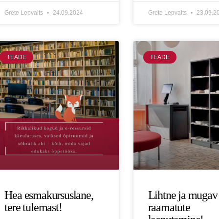
Grete Lepvalts
24.09.2024
Grete Lepvalts
23.09.2
TEADE
TEADE
Hea esmakursuslane,
Lihtne ja mugav
tere tulemast!
raamatute