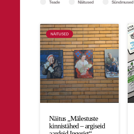
Teade
Näitused
Sündmused
NÄITUSED
Näitus „Mälestuste
kinnistähed – argiseid
aardeid Ingerist“