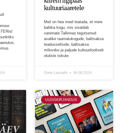
kiirem ligipääs
kultuuriaaretele
tud
Meil on hea meel teatada, et meie
rruse
baltika kogu, mis sisaldab
ESTERist
vanimate Tallinnas tegutsenud
punktiks
avalike raamatukogude, baltisaksa
aenutus,
teadusseltside, baltisaksa
limus
mõisnike ja paljude kultuurilooliselt
oluliste isikute
024
Grete Lepvalts
06.08.2024
UUDISKIRJANDUS