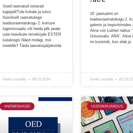
Uued raamatud ootavad
lugejaid!Tule kohale ja tutvu
10. jaanuarini on
füüsiliselt raamatutega
teadusraamatukogu 2. ko
teadusraamatukogu 2. korruse
galeriis ja trepivitriinide
lugemissaalis või heida pilk peale
Alina von Lutheri näitus 
uute teavikute nimekirjale ESTER
Universalis. ARA”. Alina 
kataloogis.Näed midagi, mis
on kunstnik, kes elab ja
meeldib? Täida laenutusjärjekorda
Grete Lepvalts
08.10.2024
Grete Lepvalts
02.10.2
ANDMEBAASID
UUDISKIRJANDUS