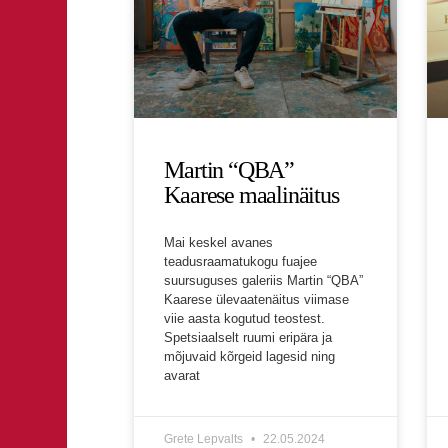
Martin “QBA”
Kaarese maalinäitus
Mai keskel avanes
teadusraamatukogu fuajee
suursuguses galeriis Martin “QBA”
Kaarese ülevaatenäitus viimase
viie aasta kogutud teostest.
Spetsiaalselt ruumi eripära ja
mõjuvaid kõrgeid lagesid ning
avarat
Grete Lepvalts
22.05.2024