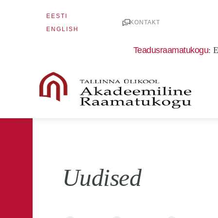
Skip
EESTI
to
KONTAKT
ENGLISH
content
Teadusraamatukogu
:
E
Uudised