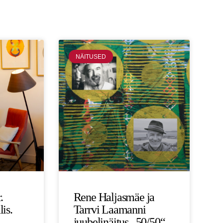
NÄITUSED
.
Rene Haljasmäe ja
is.
Tarrvi Laamanni
juubelinäitus „50/50“,