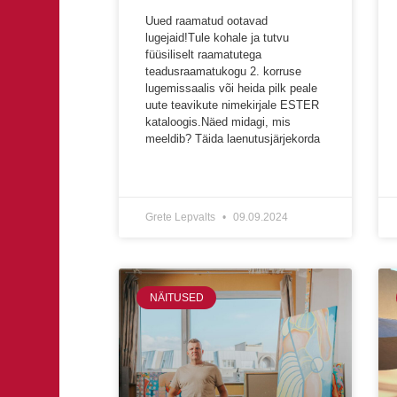
Uued raamatud ootavad
lugejaid!Tule kohale ja tutvu
füüsiliselt raamatutega
teadusraamatukogu 2. korruse
lugemissaalis või heida pilk peale
uute teavikute nimekirjale ESTER
kataloogis.Näed midagi, mis
meeldib? Täida laenutusjärjekorda
Grete Lepvalts
09.09.2024
NÄITUSED