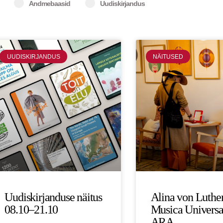
Andmebaasid
Uudiskirjandus
Page
Page
Page
Page
Page
UUDISKIRJANDUS
NÄITUSED
Uudiskirjanduse näitus
Alina von Luther
08.10–21.10
Musica Universal
ARA.